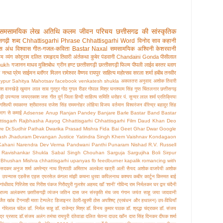
समसामयिक लेख
अतिथि कलम
जीवन परिचय
छत्तीसगढ की सांस्कृतिक
सगढ़ी शब्द
Chhattisgarhi Phrase
Chhattisgarhi Word
विनोद साव
कहानी
ास अंध विश्‍वास
गीत-गजल-कविता
Bastar
Naxal
समसामयिक
अश्विनी केशरवानी
गम
व्यंग
कोदूराम दलित
रामहृदय तिवारी
अंर्तकथा
कुबेर
पंडवानी
Chandaini Gonda
पीसीलाल
mukh
गजानन माधव मुक्तिबोध
ग्रीन हण्‍ट
छत्‍तीसगढ़ी
छत्‍तीसगढ़ी फिल्‍म
पीपली लाईव
बस्‍तर
ब्लाग
स
नत्‍था
प्रेम साईमन
ब्‍लॉगर मिलन
रामेश्वर वैष्णव
रायपुर साहित्य महोत्सव
सरला शर्मा
हबीब तनवीर
ypur Sahitya Mahotsav
facebook
venkatesh shukla
अकलतरा
अनुवाद
अशोक तिवारी
ाश वानखेड़े
खुमान लाल साव
गुरतुर गोठ
गूगल रीडर
गोपाल मिश्र
घनश्याम सिंह गुप्त
चिंतलनार
छत्तीसगढ़
ढ़ी उपन्‍यास
जयप्रकाश
जस गीत
दुर्ग जिला हिन्दी साहित्य समिति
धरोहर
पं. सुन्‍दर लाल शर्मा
प्रतिक्रिया
ंगशिल्‍पी
रमाकान्‍त श्रीवास्‍तव
राजेश सिंह
राममनोहर लोहिया
विजय वर्तमान
विश्वरंजन
वीरेन्‍द्र बहादुर सिंह
ब्‍लाग से कमाई
Adsense
Anup Ranjan Pandey
Banjare
Barle
Bastar Band
Bastar
ttisgarh Rajbhasha Aayog
Chhattisgarhi
Chhattisgarhi Film
Daud Khan
Deo
re
Dr.Sudhir Pathak
Dwarika Prasad Mishra
Fida Bai
Geet
Ghar Dwar
Google
ash
Jhaduram Devangan
Justice Yatindra Singh
Khem Vaishnav
Kondagaon
Kahani
Narendra Dev Verma
Pandwani
Panthi
Punaram Nishad
R.V. Russell
Ravishankar Shukla
Sabal Singh Chouhan
Sarguja
Sargujiha Boli
Sirpur
 Bhushan Mishra
chhattisgarhi upanyas
fb
feedburner
kapalik
romancing with
ुसदकर
अनुज शर्मा
अमरेन्‍द्र नाथ त्रिपाठी
अमिताभ
अलबेला खत्री
अली सैयद
अशोक वाजपेयी
अशोक
य
उपन्‍यास
एडसेंस
एड्स
एयरसेल
कंगला मांझी
कचना धुरवा
कपिलनाथ कश्यप
कबीर
कार्टून
किस्मत बाई
गांधीवाद
गिरिजेश राव
गिरीश पंकज
गिरौदपुरी
गुलशेर अहमद खॉं ‘शानी’
गोविन्‍द राम निर्मलकर
घर द्वार
चंदैनी
 राज्‍य अलंकरण
छत्‍तीसगढ़ी व्‍यंजन
जतिन दास
जन संस्‍कृति मंच
जय गंगान
जयंत साहू
जया जादवानी
जैत खांब
टेंगनाही माता
टेम्पलेट डिजाइनर
ठेठरी-खुरमी
ठोस अपशिष्ट् (प्रबंधन और हथालन) उप-विधियॉं
. गोरेलाल चंदेल
डॉ. निर्मल साहू
डॉ. राजेन्‍द्र मिश्र
डॉ. विनय कुमार पाठक
डॉ. श्रद्धा चंद्राकर
डॉ. संजय
्‍द्र प्रसाद
डॉ.संजय अलंग
तमंचा रायपुरी
दंतेवाडा
दलित चेतना
दाउद खॉंन
दारा सिंह
दिनकर
दीपक शर्मा