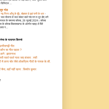
 डिजिटल ...
रतुर गोठ
नइ गिरय आँसू के बूँद, बोहावत हे इहां पानी के धार
-
जल योजना ले जल संकट वाले गांव मन म दूर होए लगे
 पेयजल के समस्या कोरबा, 26 जुलाई 2024। कोरबा
ा के कोरबा विकासखण्ड के अंतर्गत पहाड़ ले घिरे
लता ग...
सिनेमा के यादगार किस्‍से
छत्तीसगढ़ी गीत
ा कौन सा गीत पहला ?
 आगे : हृदयनाथ
्ती पवर्त पवर्त गाता जाए बंजारा : रफी
ी में लागा चोर जैसे लोकप्रिय गीतों के गायक के.सी.
ं चैना, वहाँ नहीं रहना : किशोर कुमार
र