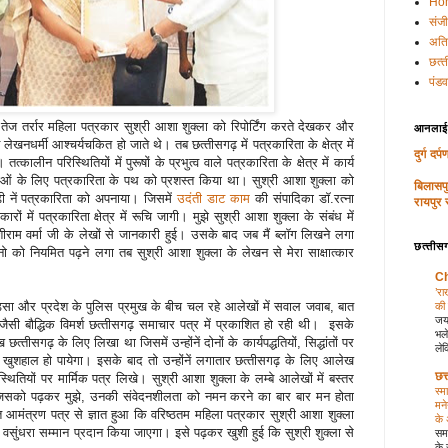
Ho
संज
अति
छत्‍
पंडव
तेज तर्रार महिला पत्रकार सुश्री आशा शुक्‍ला को रिपोर्टिंग करते देखकर और
आनलाईन 
 लेखनधर्मी आश्‍चर्यचकित हो जाते थे। तब छत्‍तीसगढ़ में पत्रकारिता के क्षेत्र में
दुर्ग दर
ालीन परिस्थितियों में पुरूषों के प्रभुत्‍व वाले पत्रकारिता के क्षेत्र में कार्य
हिलाओं के लिए पत्रकारिता के पथ को प्रशस्‍त किया था। सुश्री आशा शुक्‍ला को
बिलासप
़ी नें पत्रकारिता को अपनाया। जिसमें
उदंती डाट काम
की संपादिका डॉ.रत्‍ना
रायपुर 
ं में पत्रकारिता क्षेत्र में रूचि जागी। मुझे सुश्री आशा शुक्‍ला के संबंध में
ीराम वर्मा जी के लेखों से जानकारी हुई। उसके बाद जब मैं ब्‍लॉग लिखने लगा
छत्‍तीसग
ो को नियमित पढ़ने लगा तब सुश्री आशा शुक्‍ला के लेखन से मेरा साक्षात्‍कार
Ch
’रा
 गुड़सा और प्रदेश के पुलिस प्रमुख के बीच चल रहे आलेखों में सवाल जवाब, बात
की 
जय
ैसी बौद्धिक विमर्श छत्‍तीसगढ़ समाचार पत्र में प्रकाशित हो रही थी। इसके
भले
्‍तीसगढ़ के लिए लिखा था जिसमें उन्‍होंनें दोनों के कार्यपद्धतियों, सिद्धांतों पर
लेक
 खुशहाल हो पायेगा। इसके बाद तो उन्‍होंनें लगातार छत्‍तीसगढ़ के लिए आलेख
छत
थितियों पर मार्मिक पत्र लिखे। सुश्री आशा शुक्‍ला के लम्‍बे आलेखों में बस्‍तर
स्म
 जिसको पढ़कर मुझे, उनकी संवेदनशीलता को नमन करने का बार बार मन होता
मने
प्‍त आमंत्रण पत्र से ज्ञात हुआ कि वरिष्ठतम महिला पत्रकार सुश्री आशा शुक्ला
के
ापित वसुंधरा सम्मान प्रदान किया जाएगा। इसे पढ़कर खुशी हुई कि सुश्री शुक्‍ला से
समा
के 