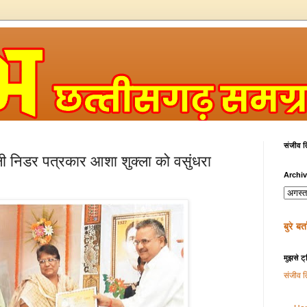
संजीव 
ी निडर पत्रकार आशा शुक्‍ला को वसुंधरा
Archi
बुरे ब
मुझसे ट्
संजीव त