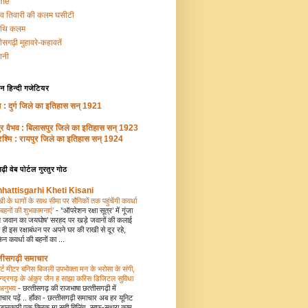
me
ीव तिवारी की कलम घसीटी
थि कलम
तीसगढ़ी मुहावरे-कहावतें
ानी
हिन्‍दी गजेटियर
्पण : दुर्ग जिले का इतिहास सन् 1921
ुर वैभव : बिलासपुर जिले का इतिहास सन् 1923
रश्मि : रायपुर जिले का इतिहास सन् 1924
ढ़ी वेब पोर्टल गुरतुर गोठ
hattisgarhi Kheti Kisani
खी के धागों के साथ सीमा पर सैनिकों तक पहुंचेंगी कवर्धा
बहनों की शुभकामनाएं’
-
’‘ऑपरेशन रक्षा सूत्र’ में गूंजा
 जवान का जयघोष’ सरहद पर खड़े जवानों की कलाई
 ही इस रक्षाबंधन पर अपने घर की राखी से दूर रहे,
िन कवर्धा की बहनों का ...
्तीसगढ़ी समाचार
ार्ट मीटर बनिस बिजली उपभोक्ता मन के भरोसा के संगी,
न्द्रगढ़ के अंकुर जैन ह साझा करिस डिजिटल सुविधा
 अनुभव
-
छत्‍तीसगढ़ की राजभाषा छत्‍तीसगढ़ी में
चार पढ़ें .. हॉंका - छत्‍तीसगढ़ी समाचार अब हर यूनिट
जानकारी एक क्लिक मा सही बिलिंग, साफ-सुथरा काम