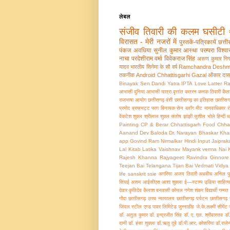
लेबल
संजीव तिवारी की कलम घसीटी
विरासत - मेरी नजरों में
पुस्तकें-पत्रिकायें
छत्ती
पंकज अवधिया
सुनील कुमार
आस्‍था परम्‍परा विश्‍व
नाचा
परदेशीराम वर्मा
विवेकराज सिंह
अरूण कुमार नि
यादव
भारतीय सिनेमा के सौ वर्ष
Ramchandra Desh
तकनीक
Android
Chhattisgarhi Gazal
ओंकार दा
Binayak Sen
Dandi Yatra
IPTA
Love Latter
Ra
आभासी दुनिया
आभासी यात्रा वृत्तांत
कतरन
कनक तिवारी
कैल
राजभाषा आयोग
छत्तीसगढ़ वंशी
छत्‍तीसगढ़ का इतिहास
छत्‍तीसग
प्रमोद ब्रम्‍हभट्ट
फाग
बिनायक सेन
ब्लॉग मीट
मानवाधिकार
र
वेंकटेश शुक्ल
श्रीलाल शुक्‍ल
संतोष झांझी
सुशील भोले
हिन्‍दी 
Painting
CP & Berar
Chhattisgarh Food
Chha
Aanand
Dev Baloda
Dr. Narayan Bhaskar Kha
app
Govind Ram Nirmalkar
Hindi Input
Jaiprak
Lal Kitab
Latika Vaishnav
Mayank verma
Nai 
Rajesh Khanna
Rajyageet
Ravindra Ginnore
Teejan Bai
Telangana
Tijan Bai
Vedmati
Vidya
life
sanskrit
ssie
अगरिया
अजय तिवारी
अधबीच
अनिल प
सिंघई
असम
आईसीएस
आशा शुक्‍ला
ई—स्टाम्प
उडि़या साहित्
देवार
कृतिदेव
कैलाश बनवासी
कोयल
गणेश शंकर विद्यार्थी
गम्मत
गोंदा
छत्‍तीसगढ़ उच्‍च न्‍यायालय
छत्‍तीसगढ़ पर्यटन
छत्‍तीसगढ़
जिंदल स्टील एण्ड पावर लिमिटेड
जुन्‍नाडीह
जे.के.लक्ष्मी सीमेंट
डॉ. अतुल कुमार
डॉ. इन्‍द्रजीत सिंह
डॉ. ए. एल. श्रीवास्तव
डॉ
दानी
डॉ. हंसा शुक्ला
डॉ.ऋतु दुबे
डॉ.पी.आर. कोसरिया
डॉ.राजेन