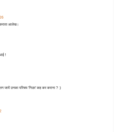
:26
य कराता आलेख।
धाई !
ग जायें उनका परिचय 'निडर' कह कर कराना ? :)
2