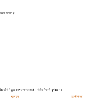
आपका स्वागत है.
शित होने में कुछ समय लग सकता है.) -संजीव तिवारी, दुर्ग (छ.ग.)
मुख्यपृष्ठ
पुरानी पोस्ट