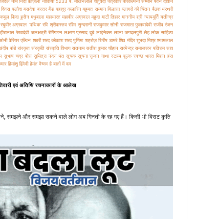
जिंदल
नाम
निदा फ़ाज़ली
नोकिया 5233
पं. माखनलाल चतुर्वेदी
पत्रकार
परिकल्‍पना सम्‍मान
पवन दीवान
म दिवस
बलौदा
बसदेवा
बस्‍तर बैंड
बहादुर कलारिन
बहुमत सम्मान
बिलासा
ब्लागरों की चिंतन बैठक
भरथरी
कबूल फिदा हुसैन
मधुबाला
महाभारत
महावीर अग्रवाल
महुदा
माटी तिहार
माननीय श्री न्यायमूर्ति यतीन्द्र
रघुवीर अग्रवाल 'पथिक'
रवि श्रीवास्तव
रश्मि सुन्‍दरानी
राजकुमार सोनी
राजमाता फुलवादेवी
राजीव रंजन
 हीरालाल
रेखादेवी जलक्षत्री
रेमिंगटन
लक्ष्मण प्रसाद दुबे
लाईनेक्स
लाला जगदलपुरी
लेह
लोक साहित्‍य
 सोनी
वैरियर एल्विन
शबरी
शरद कोकाश
शरद पुर्णिमा
शहरोज़
शिरीष डामरे
शिव मंदिर
शुभदा मिश्र
श्यामलाल
संदीप पांडे
संस्कृत
संस्‍कृति
संस्‍कृति विभाग
सतनाम
सतीश कुमार चौहान
सत्‍येन्‍द्र
समाजरत्न पतिराम साव
ल
सुभाष चंद्र बोस
सुमित्रा नंदन पंत
सूचक
सूचना
सृजन गाथा
स्टाम्प शुल्क
स्वच्छ भारत मिशन
हंस
कुमार
हिमांशु द्विवेदी
हेमंत वैष्‍णव
है बातों में दम
व तिवारी एवं अतिथि रचनाकारों के आलेख
 जानने, समझने और समझा सकने वाले लोग अब गिनती के रह गए हैं। किसी भी विराट कृति