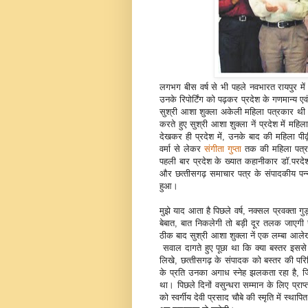
लगभग बीस वर्ष से भी पहले नवभारत रायपुर में 
उनके रिपोर्टिंग को पढ़कर प्रदेश के गणमान्‍य एवं
सुश्री आशा शुक्‍ला अकेली महिला पत्रकार थी। तत्‍क
करते हुए सुश्री आशा शुक्‍ला नें प्रदेश में म
देखकर ही प्रदेश में, उनके बाद की महिला पीढ
वर्मा से लेकर
संगीता गुप्‍ता
तक की महिला पत्रकारो
पहली बार प्रदेश के ख्‍यात कहानीकार डॉ.परदेश
और छत्‍तीसगढ़ समाचार पत्र के संपादकीय पन्‍न
हुआ।
मुझे याद आता है पिछले वर्ष, नक्‍सल प्रवक्‍ता
बेबात, बात निकलेगी तो बड़ी दूर तलक जाएगी ज
ठीक बाद सुश्री आशा शुक्‍ला नें एक लम्‍बा आलेख छत
सवाल दागते हुए पूछा था कि क्‍या बस्‍तर इससे
लिखे, छत्‍तीसगढ़ के संपादक को बस्‍तर की परिस्
के प्रति उनका अगाध स्‍नेह झलकता रहा है,
था। पिछले दिनों वसुन्‍धरा सम्‍मान के लिए प्रा
को स्वर्गीय देवी प्रसाद चौबे की स्मृति में स्थ