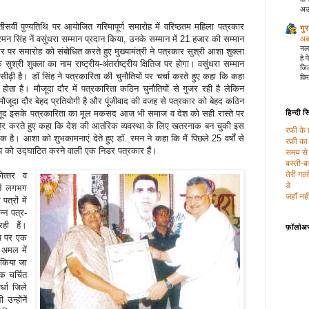
अउ
तीसवीं पुण्‍यतिथि पर आयोजित गरिमापूर्ण समारोह में वरिष्ठतम महिला पत्रकार
गु
ॉ.रमन सिंह नें वसुंधरा सम्मान प्रदान किया, उनके सम्मान में 21 हजार की सम्मान
अब 
नल 
 पर समारोह को संबोधित करते हुए मुख्यामंत्री ने पत्रकार सुश्री आशा शुक्ला
हे
ुश्री शुक्ला का नाम राष्ट्रीय-अंतर्राष्ट्रीय क्षितिज पर होगा। वसुंधरा सम्मान
जिल
 सीढ़ी है। डॉ सिंह ने पत्रकारिता की चुनौतियों पर चर्चा करते हुए कहा कि कहा
विम
ोता है। मौजूदा दौर में पत्रकारिता कठिन चुनौतियों से गुजर रही है लेकिन
ूदा दौर बेहद प्रतियोगी है और पू्ंजीवाद की वजह से पत्रकार को बेहद कठिन
ावजूद इसके पत्रकारिता का मूल मकसद आज भी समाज व देश को सही रास्ते पर
हिन्‍दी 
जाहिर करते हुए कहा कि देश की आतंरिक व्यवस्था के लिए खतरनाक बन चुकी इस
रफी के 
यक है। आशा को शुभकामनाएं देते हुए डॉ. रमन ने कहा कि मैं पिछले 25 वर्षों से
रफ़ी क
य को उद्घाटित करने वाली एक निडर पत्रकार हैं।
समय से
बस्ती-बस
तेरी गठर
ोत्‍तर व
डे
 नें लगभग
जहॉं नही
त्रों में
्‍न पत्र-
ही हैं।
फ़ॉलोअ
य पर एक
े अमल में
य किया जा
मक चर्चित
र्धा जिले
न्‍होंनें