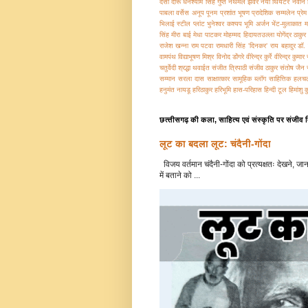
देसी दारू
धनश्‍याम सिंह गुप्‍त
नथमल झँवर
नया थियेटर
नवीन 
पाबला वर्सेस अनूप
पूनम
प्रशांत भूषण
प्रादेशिक सम्मलेन
प्रे
भिलाई स्टील प्लांट
भुनेश्वर कश्यप
भूमि अर्जन
भेंट-मुलाकात
म
सिंह
मीरा बाई
मेधा पाटकर
मोहम्मद हिदायतउल्ला
योगेंद्र ठाकुर
राजेश खन्ना
राम पटवा
रामधारी सिंह 'दिनकर’
राय बहादुर डॉ.
वामपंथ
विद्याभूषण मिश्र
विनोद डोंगरे
वीरेन्द्र कुर्रे
वीरेन्‍द्र कुमार
चतुर्वेदी
श्रद्धा थवाईत
संजीत त्रिपाठी
संजीव ठाकुर
संतोष जैन
सम्मान
सरला दास
साक्षात्‍कार
सामूहिक ब्‍लॉग
साहित्तिक हलच
हनुमंत नायडू
हरिठाकुर
हरिभूमि
हास-परिहास
हिन्‍दी टूल
हिमांशु 
छत्‍तीसगढ़ की कला, साहित्‍य एवं संस्‍कृति पर संजी
लूट का बदला लूट: चंदैनी-गोंदा
विजय वर्तमान चंदैनी-गोंदा को प्रत्यक्षतः देखने,
में बताने को ...