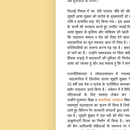
अब मुलाकात हो पायेगी।
भिलाई निवास में स्व. देवी प्रसाद चौबे की चौ
सुश्री आशा शुक्ला को प्रदेश के मुख्‍यमंत्री ड
राशि व प्रशस्ति पत्र भेंट किया गया। इस अवसर
के कार्यो की सराहना करते हुए उम्मीद जताई कि स
आशा शुक्ला के कृतित्‍व और व्यक्तित्‍व की पहली
कि पत्रकार समाज व देश को दिशा देने वाला ह
पत्रकारिता का मूल मकसद आज भी जिंदा है। मौज
परिस्थितियों का सामना करना पड़ रहा है। ब
ले जाने का है। उन्होंने नक्सलवाद पर चिंता 
हिंसक लड़ाई में पत्रकारों की भूमिका भी निर्णा
आशा को जानता हूं और कह सकता हूं कि वे सत्
राजनीतिशास्‍त्र व लोकप्रशासन में स्‍नातक
पत्रकारिता में डिप्‍लोमा प्राप्‍त सुश्री शुक्‍ला
33 वर्षों तक देश व प्रदेश के प्रतिष्ठित समाचार प
बतौर पत्रकार कार्य किया है। वर्तमान में वे विभिन
पत्रिकाओं के लिए स्‍वतंत्र लेखन कर र
उन्‍होंनें मूल्‍यगत शिक्षा व
सामाजिक सरोकार
विष
महत्‍वपूर्ण पाठ्यक्रम का सृजन भी किया है जिस
लाते हुए विभिन्‍न गैर सरकारी संगठनों द्वारा कार्
रहा है। सुश्री शुक्‍ला नें 'एक नदी की मौत' ना
डाकूमेन्‍ट्री फिल्‍म का निर्माण भी किया है। कव
की बैगा आदिवासी महिलाओं के स्‍वास्‍थ्‍य पर भी उ