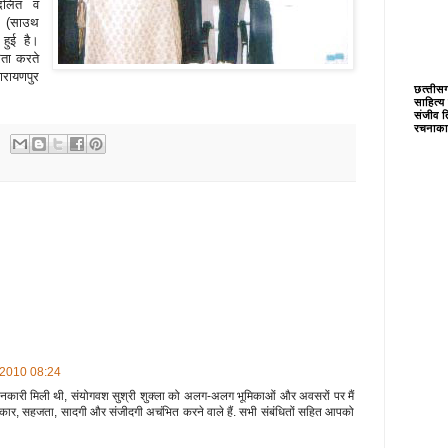
ं दलित व
स (साउथ
 हुई है।
रिता करते
नारायणपुर
छत्‍तीस
साहित्‍य
संजीव त
रचनाका
 2010 08:24
नकारी मिली थी, संयोगवश सुश्री शुक्‍ला को अलग-अलग भूमिकाओं और अवसरों पर मैं
सरोकार, सहजता, सादगी और संजीदगी अचंभित करने वाले हैं. सभी संबंधितों सहित आपको