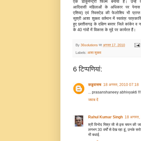
एक डाकूमेन्‍ट्री फिल्‍म बनाया है। उन्‍हे
आदिवासी महिलाओं के अधिकार पर पेना
एशिया) एवं स्विसऐड की फेलोशिप भी प्राप्‍त
सुश्री आशा शुक्‍ला वर्तमान में स्‍वतंत्र पत्रका
हुए छत्‍तीसगढ़ के दक्षिण बस्‍तर जिले कांकेर व 
के 40 गांवों में विकास के मुद्दे पर कार्यरत हैं।
By
36solutions
पर
अगस्त 17, 2010
Labels:
आशा शुक्‍ला
6 टिप्‍पणियां:
कडुवासच
18 अगस्त, 2010 07:18
... prasanshaneey abhivyakti !!!
जवाब दें
Rahul Kumar Singh
18 अगस्त,
श्री विनोद मिश्र जी से इस चयन की जा
लगभग 30 वर्षों से देख रहा हूं, उनके 
भी बधाई.